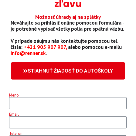
zľavu
Možnosť úhrady aj na splátky
Neváhajte sa prihlásiť online pomocou formulára -
je potrebné vypísať všetky polia pre spätnú väzbu.
V prípade záujmu nás kontaktujte pomocou tel.
čísla:
+421 905 907 907,
alebo pomocou e-mailu
info@renner.sk
.
STIAHNUŤ ŽIADOSŤ DO AUTOŠKOLY
Meno
Email
Telefón