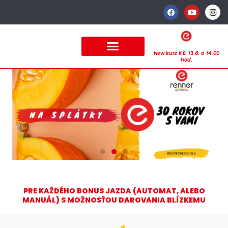
New kurz KE: 13.8. o 14:00
hod.
PRE KAŽDÉHO BONUS JAZDA (AUTOMAT, ALEBO
MANUÁL) S MOŽNOSŤOU DAROVANIA BLÍZKEMU