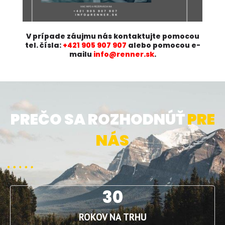
V prípade záujmu nás kontaktujte pomocou
tel. čísla:
+421 905 907 907
alebo pomocou e-
mailu
info@renner.sk
.
PREČO SA ROZHODNÚŤ
PRE
NÁS
30
ROKOV NA TRHU