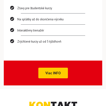
Zľavy pre študentské kurzy
Na splátky až do skončenia výcviku
Interaktívny trenažér
Zrýchlené kurzy už od 5 týždňovň
Viac INFO
KON
TAKT