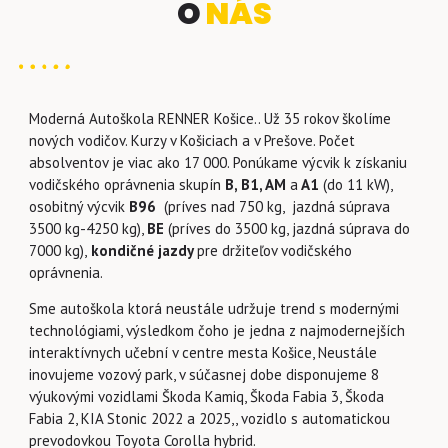
O
NÁS
Moderná Autoškola RENNER Košice.. Už 35 rokov školíme
nových vodičov. Kurzy v Košiciach a v Prešove. Počet
absolventov je viac ako 17 000. Ponúkame výcvik k získaniu
vodičského oprávnenia skupín
B, B1, AM
a
A1
(do 11 kW),
osobitný výcvik
B96
(príves nad 750 kg, jazdná súprava
3500 kg-4250 kg),
BE
(príves do 3500 kg, jazdná súprava do
7000 kg),
kondičné jazdy
pre držiteľov vodičského
oprávnenia.
Sme autoškola ktorá neustále udržuje trend s modernými
technológiami, výsledkom čoho je jedna z najmodernejších
interaktívnych učební v centre mesta Košice, Neustále
inovujeme vozový park, v súčasnej dobe disponujeme 8
výukovými vozidlami Škoda Kamiq, Škoda Fabia 3,
Škoda
Fabia 2, KIA Stonic 2022 a 2025,,
vozidlo s automatickou
prevodovkou Toyota Corolla hybrid.